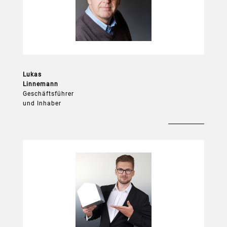
Architekt BDA
Dipl.-Ing.
Lukas
Linnemann
Geschäftsführer
und Inhaber
Architekt BDA
Student Städtebau