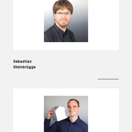
Architekt (Dipl.-Ing.)
freier Mitarbeiter
_________________________
Projekt- und Bauleitung
Sebastian
Steinbrügge
B.Pro.
Zimmereihandwerk
_________________________
Projekt- und Bauleitung